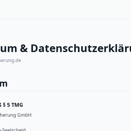
um & Datenschutzerklä
herung.de
um
 § 5 TMG
icherung GmbH
-Seelscheid