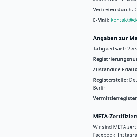
Vertreten durch:
C
E-Mail:
kontakt@de
Angaben zur Ma
Tätigkeitsart:
Vers
Registrierungsn
Zuständige Erlau
Registerstelle:
Deu
Berlin
Vermittlerregiste
META-Zertifizie
Wir sind META zert
Facebook, Instag