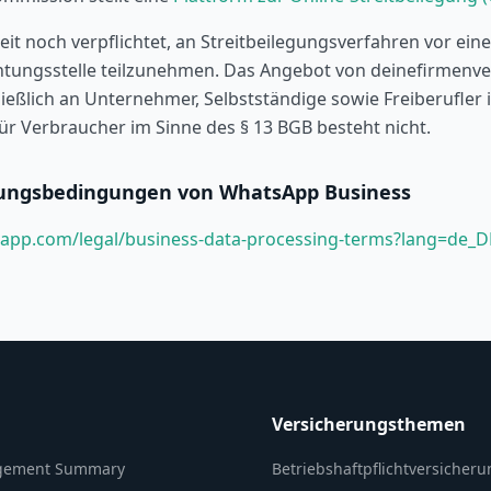
eit noch verpflichtet, an Streitbeilegungsverfahren vor eine
htungsstelle teilzunehmen. Das Angebot von deinefirmenv
ließlich an Unternehmer, Selbstständige sowie Freiberufler 
ür Verbraucher im Sinne des § 13 BGB besteht nicht.
ungsbedingungen von WhatsApp Business
app.com/legal/business-data-processing-terms?lang=de_D
Versicherungsthemen
ement Summary
Betriebshaftpflichtversicher