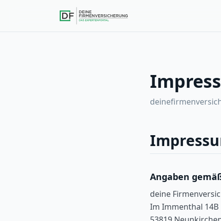
Impress
deinefirmenversic
Impress
Angaben gemäß
deine Firmenvers
Im Immenthal 14B
53819 Neunkirchen