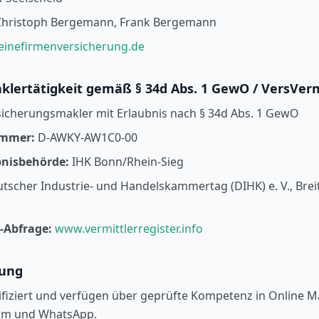
hristoph Bergemann, Frank Bergemann
inefirmenversicherung.de
klertätigkeit gemäß § 34d Abs. 1 GewO / VersVe
icherungsmakler mit Erlaubnis nach § 34d Abs. 1 GewO
ummer:
D-AWKY-AW1C0-00
bnisbehörde:
IHK Bonn/Rhein-Sieg
tscher Industrie- und Handelskammertag (DIHK) e. V., Breit
r-Abfrage:
www.vermittlerregister.info
rung
ifiziert und verfügen über geprüfte Kompetenz in Online M
ram und WhatsApp.