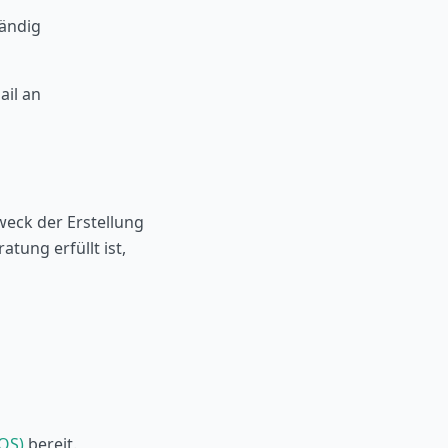
tändig
ail an
eck der Erstellung
ung erfüllt ist,
(OS)
bereit.